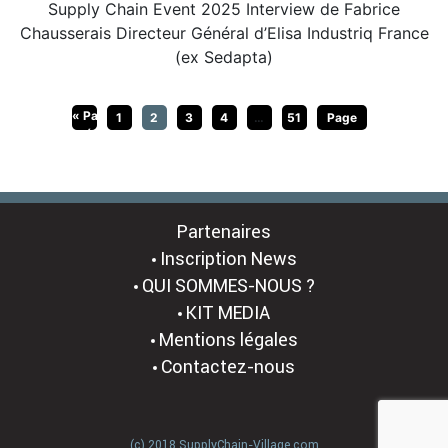
Supply Chain Event 2025 Interview de Fabrice
Chausserais Directeur Général d’Elisa Industriq France
(ex Sedapta)
« Page
1
2
3
4
…
51
Page
précédente
suivante »
Partenaires
Inscription News
QUI SOMMES-NOUS ?
KIT MEDIA
Mentions légales
Contactez-nous
(c) 2018 SupplyChain-Village.com