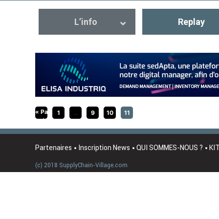
L’info
Replay
« Page
1
…
9
10
11
précédente
Partenaires
Inscription News
QUI SOMMES-NOUS ?
KI
(c) 2018 SupplyChain-Village.com