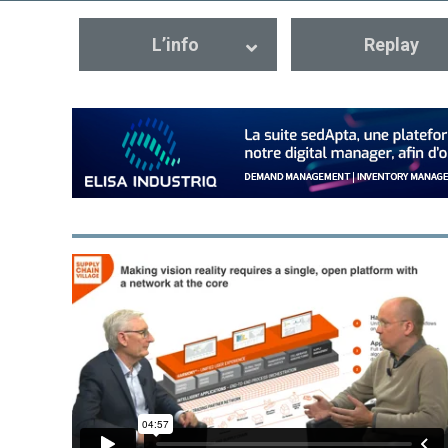
L’info
Replay