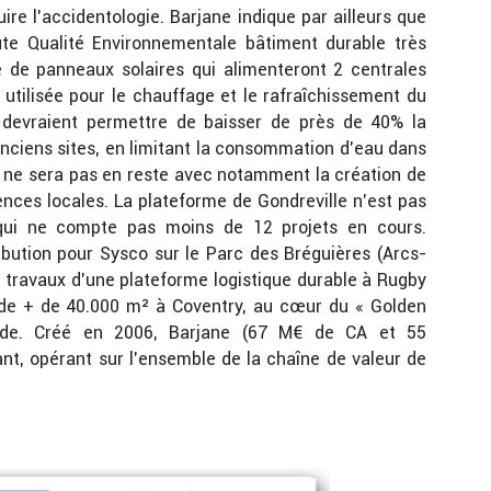
uire l’accidentologie. Barjane indique par ailleurs que
ute Qualité Environnementale bâtiment durable très
e de panneaux solaires qui alimenteront 2 centrales
 utilisée pour le chauffage et le rafraîchissement du
 devraient permettre de baisser de près de 40% la
ciens sites, en limitant la consommation d’eau dans
ité ne sera pas en reste avec notamment la création de
ences locales. La plateforme de Gondreville n’est pas
 qui ne compte pas moins de 12 projets en cours.
bution pour Sysco sur le Parc des Bréguières (Arcs-
s travaux d’une plateforme logistique durable à Rugby
c de + de 40.000 m² à Coventry, au cœur du « Golden
étude. Créé en 2006, Barjane (67 M€ de CA et 55
ant, opérant sur l’ensemble de la chaîne de valeur de