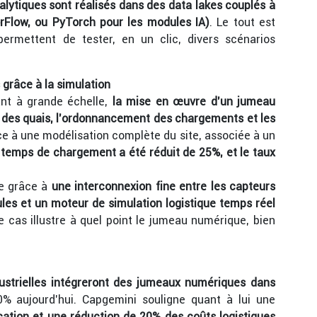
alytiques sont réalisés dans des data lakes couplés à
orFlow, ou PyTorch pour les modules IA)
. Le tout est
permettent de tester, en un clic, divers scénarios
 grâce à la simulation
ant à grande échelle,
la mise en œuvre d’un jumeau
n des quais, l’ordonnancement des chargements et les
ce à une modélisation complète du site, associée à un
 temps de chargement a été réduit de 25%, et le taux
ue grâce à
une interconnexion fine entre les capteurs
es et un moteur de simulation logistique temps réel
 cas illustre à quel point le jumeau numérique, bien
ustrielles intégreront des jumeaux numériques dans
% aujourd’hui. Capgemini souligne quant à lui une
ication et une réduction de 20% des coûts logistiques