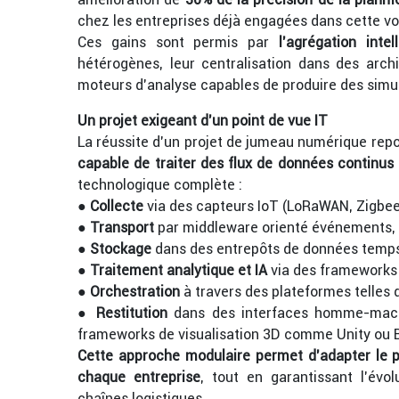
chez les entreprises déjà engagées dans cette vo
Ces gains sont permis par
l’agrégation inte
hétérogènes, leur centralisation dans des arch
moteurs d’analyse capables de produire des simul
Un projet exigeant d’un point de vue IT
La réussite d’un projet de jumeau numérique rep
capable de traiter des flux de données continus 
technologique complète :
●
Collecte
via des capteurs IoT (LoRaWAN, Zigbee
●
Transport
par middleware orienté événements,
●
Stockage
dans des entrepôts de données temps 
●
Traitement analytique et IA
via des frameworks 
●
Orchestration
à travers des plateformes telles
●
Restitution
dans des interfaces homme-mach
frameworks de visualisation 3D comme Unity ou B
Cette approche modulaire permet d’adapter le p
chaque entreprise
, tout en garantissant l’évo
chaînes logistiques.