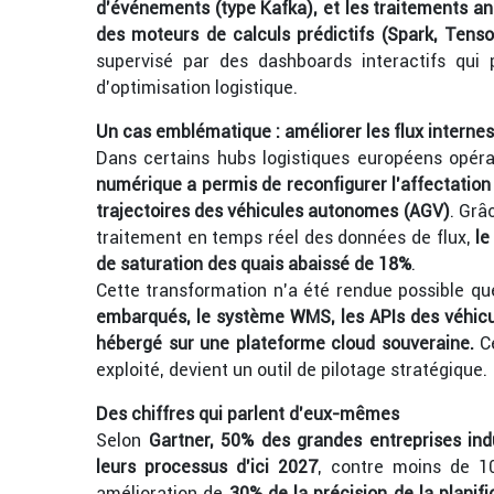
d’événements (type Kafka), et les traitements an
des moteurs de calculs prédictifs (Spark, Tens
supervisé par des dashboards interactifs qui 
d’optimisation logistique.
Un cas emblématique : améliorer les flux internes
Dans certains hubs logistiques européens opér
numérique a permis de reconfigurer l’affectatio
trajectoires des véhicules autonomes (AGV)
. Grâ
traitement en temps réel des données de flux,
le
de saturation des quais abaissé de 18%
.
Cette transformation n’a été rendue possible q
embarqués, le système WMS, les APIs des véhicul
hébergé sur une plateforme cloud souveraine.
Ce
exploité, devient un outil de pilotage stratégique.
Des chiffres qui parlent d’eux-mêmes
Selon
Gartner, 50% des grandes entreprises ind
leurs processus d’ici 2027
, contre moins de 10
amélioration de
30% de la précision de la planif