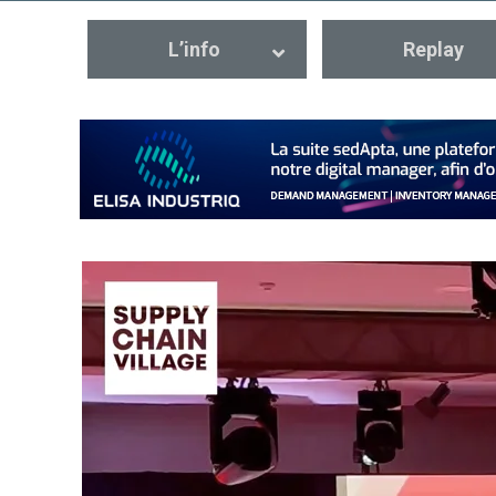
L’info
Replay