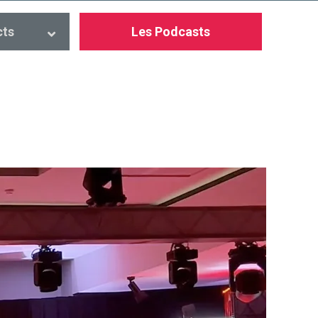
cts
Les Podcasts