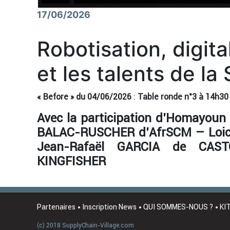
17/06/2026
Robotisation, digita
et les talents de la
« Before » du 04/06/2026
:
Table ronde n°3 à 14h30
Avec la participation d’Homayoun
BALAC-RUSCHER d’AfrSCM – Loic
Jean-Rafaël GARCIA de CAST
KINGFISHER
Partenaires
Inscription News
QUI SOMMES-NOUS ?
KI
(c) 2018 SupplyChain-Village.com