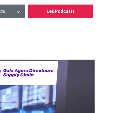
cts
Les Podcasts