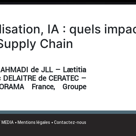
lisation, IA : quels impa
 Supply Chain
 AHMADI de JLL – Laetitia
 DELAITRE de CERATEC –
ORAMA France, Groupe
T MEDIA
Mentions légales
Contactez-nous