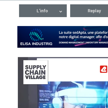
L’info
Replay