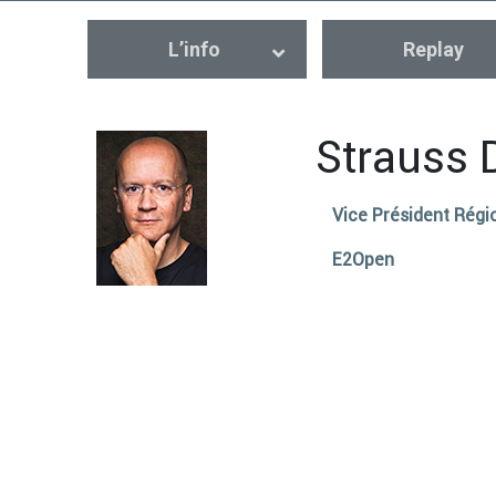
L’info
Replay
Strauss 
Vice Président Régi
E2Open