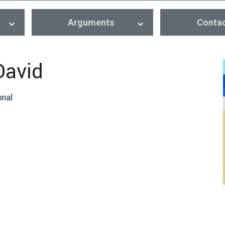
Arguments
Conta
David
onal