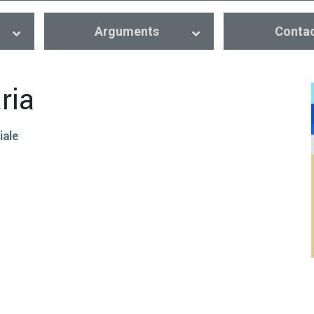
Arguments
Conta
ria
iale