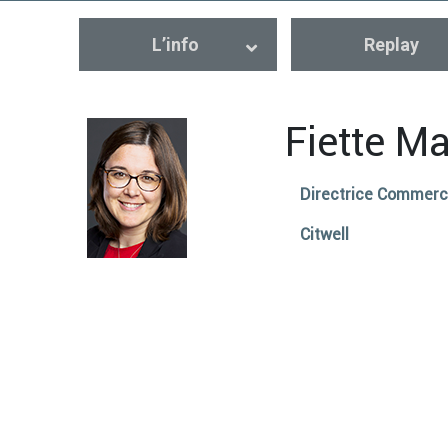
L’info
Replay
Fiette Ma
Directrice Commerc
Citwell