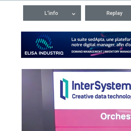
L’info
Replay