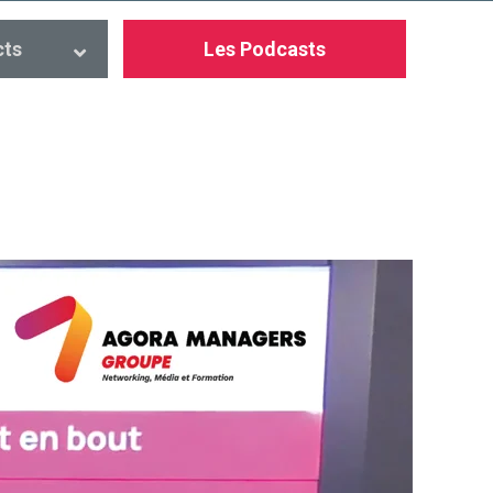
cts
Les Podcasts