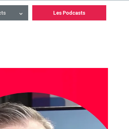
cts
Les Podcasts