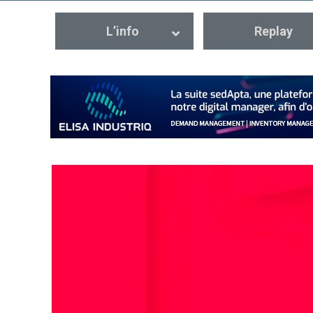
L’info
Replay