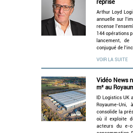
reprise
Arthur Loyd Logi
annuelle sur l’i
recense l’ensemb
144 opérations p
lancement, de c
conjugué de l’in
VOIR LA SUITE
Vidéo News n°
m² au Royau
ID Logistics UK 
Royaume-Uni, à
consolide la pré
où il exploite
acteurs du e-