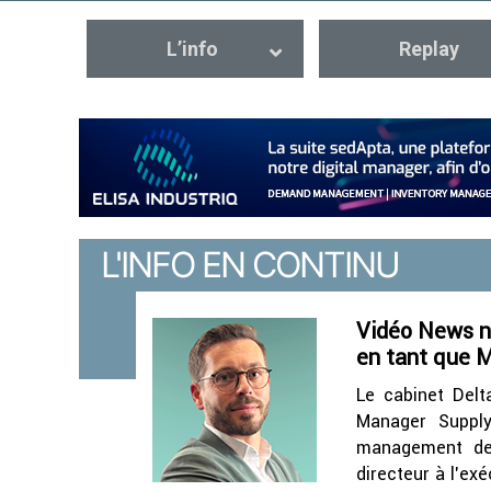
L’info
Replay
Vidéo News n°
en tant que 
Le cabinet Delt
Manager Supply
management des
directeur à l’ex