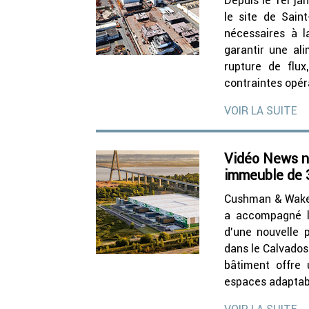
Depuis le 1er ja
le site de Saint
nécessaires à la
garantir une al
rupture de flu
contraintes opéra
VOIR LA SUITE
Vidéo News n°
immeuble de 
Cushman & Wakefi
a accompagné le
d’une nouvelle 
dans le Calvados
bâtiment offre 
espaces adaptabl