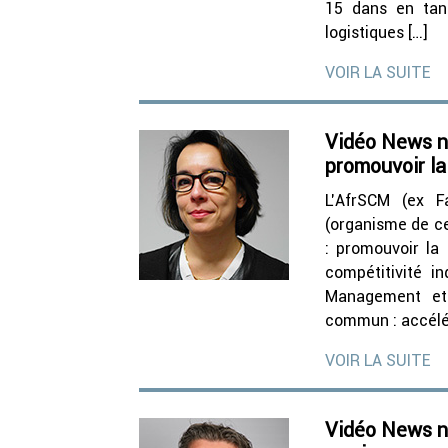
15 dans en tan
logistiques […]
VOIR LA SUITE
Vidéo News n°
promouvoir la
L’AfrSCM (ex F
(organisme de cer
: promouvoir la
compétitivité i
Management et 
commun : accélér
VOIR LA SUITE
Vidéo News n°