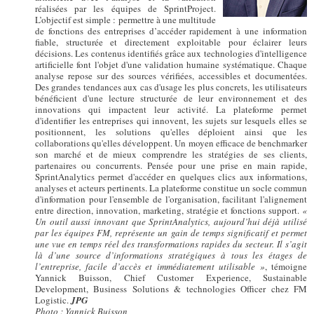
réalisées par les équipes de SprintProject.
L’objectif est simple : permettre à une multitude
de fonctions des entreprises d’accéder rapidement à une information
fiable, structurée et directement exploitable pour éclairer leurs
décisions. Les contenus identifiés grâce aux technologies d'intelligence
artificielle font l'objet d'une validation humaine systématique. Chaque
analyse repose sur des sources vérifiées, accessibles et documentées.
Des grandes tendances aux cas d'usage les plus concrets, les utilisateurs
bénéficient d'une lecture structurée de leur environnement et des
innovations qui impactent leur activité. La plateforme permet
d'identifier les entreprises qui innovent, les sujets sur lesquels elles se
positionnent, les solutions qu'elles déploient ainsi que les
collaborations qu'elles développent. Un moyen efficace de benchmarker
son marché et de mieux comprendre les stratégies de ses clients,
partenaires ou concurrents. Pensée pour une prise en main rapide,
SprintAnalytics permet d'accéder en quelques clics aux informations,
analyses et acteurs pertinents. La plateforme constitue un socle commun
d'information pour l'ensemble de l'organisation, facilitant l'alignement
entre direction, innovation, marketing, stratégie et fonctions support.
«
Un outil aussi innovant que SprintAnalytics, aujourd’hui déjà utilisé
par les équipes FM, représente un gain de temps significatif et permet
une vue en temps réel des transformations rapides du secteur. Il s’agit
là d’une source d’informations stratégiques à tous les étages de
l’entreprise, facile d’accès et immédiatement utilisable »
, témoigne
Yannick Buisson, Chief Customer Experience, Sustainable
Development, Business Solutions & technologies Officer chez FM
Logistic.
JPG
Photo : Yannick Buisson