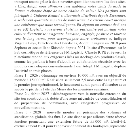
transport amont grâce à deux navettes quotidiennes entre les deux sites.
« Chez Adopt, nous affirmons avec ambition notre choix du made in
France à chaque étape de notre chaîne de valeur. Nos parfums sont
fabriqués à Château-Renard et désormais distribués depuis Escrennes,
à seulement quarante minutes de notre usine. Ce circuit court incarne
une cohérence que nous revendiquons. En signant un contrat de 6 ans
avec FM Logistic, nous avons choisi un partenaire qui partage notre
culture d’entreprise : exigeante, humaine, engagée, positive et tournée
vers le long terme, pour accompagner notre croissance »
, indique
Virginie Leys, Directrice des Opérations, Adopt. Inauguré en 2019 pour
Sephora et accueillant Shiseido depuis 2021, le site d'Escrennes est le
hub cosmétique de référence de FM Logistic. Classée ICPE et Seveso, la
plateforme répond aux exigences liées au stockage des produits classés,
comme les parfums à base d'alcool, en cohabitation sécurisée avec les
produits cosmétiques conventionnels. Pour Adopt, FM Logistic déploie
l'activité en trois phases :
Phase 1 - 2026 : démarrage sur environ 10.000 m², avec un objectif de
montée à 15.000 m². Réalisé en seulement 2,5 mois entre la signature et
le premier jour opérationnel, le lancement aurait permis d'absorber avec
succès le pic de la Fête des Mères dès les premières semaines.
Phase 2 - début 2027 : déménagement vers la nouvelle extension du
site (en construction), dotée d'une zone mécanisée de consolidation et
de préparation de commandes, avec intégration progressive de
nouvelles missions.
Phase 3 - 2028 : nouvelle montée en puissance des volumes et
stabilisation globale des flux. Le site dispose par ailleurs d'une réserve
foncière permettant une extension future de 55.000 m². L'activité,
exclusivement B2B pour l'approvisionnement des boutiques, représente