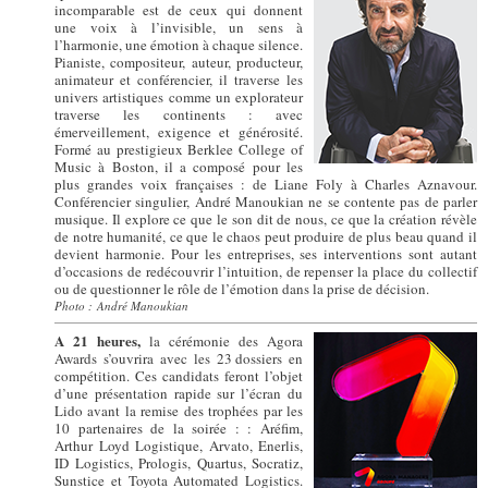
incomparable est de ceux qui donnent
une voix à l’invisible, un sens à
l’harmonie, une émotion à chaque silence.
Pianiste, compositeur, auteur, producteur,
animateur et conférencier, il traverse les
univers artistiques comme un explorateur
traverse les continents : avec
émerveillement, exigence et générosité.
Formé au prestigieux Berklee College of
Music à Boston, il a composé pour les
plus grandes voix françaises : de Liane Foly à Charles Aznavour.
Conférencier singulier, André Manoukian ne se contente pas de parler
musique. Il explore ce que le son dit de nous, ce que la création révèle
de notre humanité, ce que le chaos peut produire de plus beau quand il
devient harmonie. Pour les entreprises, ses interventions sont autant
d’occasions de redécouvrir l’intuition, de repenser la place du collectif
ou de questionner le rôle de l’émotion dans la prise de décision.
Photo : André Manoukian
A 21 heures,
la cérémonie des Agora
Awards s’ouvrira avec les 23
.
dossiers en
compétition. Ces candidats feront l’objet
d’une présentation rapide sur l’écran du
Lido avant la remise des trophées par les
10 partenaires de la soirée : : Aréfim,
Arthur Loyd Logistique, Arvato, Enerlis,
ID Logistics, Prologis, Quartus, Socratiz,
Sunstice et Toyota Automated Logistics.