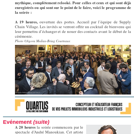
mythique, complètement relooké. Pour celles et ceux et qui sont déjà
enregistrés ou qui sont sur le point de le faire, voici le programme de
la soirée :
A 19 heures,
ouverture des portes. Accueil par l’équipe de Supply
Chain Village. Les invités se verront offrir un cocktail de bienvenu qui
leur permettra d’échanger et de nouer des contacts avant le début de la
cérémonie.
Photo ©Agora Medias-Briag Courteaux
Evénement
(suite)
A 20 heures
la soirée commencera par le
spectacle d’André Manoukian. Cet artiste