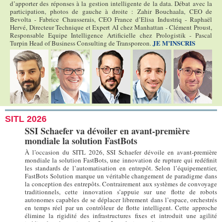
d’apporter des réponses à la gestion intelligente de la data. Débat avec la
participation, photos de gauche à droite : Zahir Bouchaala, CEO de
Bevolta - Fabrice Chausserais, CEO France d’Elisa Industriq - Raphaël
Hervé, Directeur Technique et Expert AI chez Manhattan - Clément Proust,
Responsable Equipe Intelligence Artificielle chez Prologistik - Pascal
JE M’INSCRIS
Turpin Head of Business Consulting de Transporeon.
SITL 2026
SSI Schaefer va dévoiler en avant-première
mondiale la solution FastBots
À l’occasion du SITL 2026, SSI Schaefer dévoile en avant-première
mondiale la solution FastBots, une innovation de rupture qui redéfinit
les standards de l’automatisation en entrepôt. Selon l’équipementier,
FastBots Solution marque un véritable changement de paradigme dans
la conception des entrepôts. Contrairement aux systèmes de convoyage
traditionnels, cette innovation s’appuie sur une flotte de robots
autonomes capables de se déplacer librement dans l’espace, orchestrés
en temps réel par un contrôleur de flotte intelligent. Cette approche
élimine la rigidité des infrastructures fixes et introduit une agilité